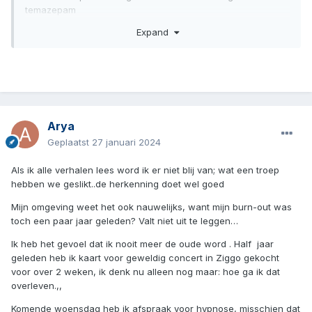
temazepam
Expand
nu een jaar geleden na langzaam afbouwen gestopt met
alles.
echter met regelmaat nog last van volgens mij
ontwenningsverschijnselen;
piep in het hoofd , spierpijn, pijn op de borst, halve nachten
wakker liggen…
Arya
Een beetje stress geeft gelijk harde terugval , herkent
Geplaatst
27 januari 2024
iemand dit?
en ik vraag me dan af of ik terugval in de burn-out heb of
Als ik alle verhalen lees word ik er niet blij van; wat een troep
zijn het de PAWS….
hebben we geslikt..de herkenning doet wel goed
wordt er moedeloos van…
Mijn omgeving weet het ook nauwelijks, want mijn burn-out was
toch een paar jaar geleden? Valt niet uit te leggen…
Ik heb het gevoel dat ik nooit meer de oude word . Half jaar
geleden heb ik kaart voor geweldig concert in Ziggo gekocht
voor over 2 weken, ik denk nu alleen nog maar: hoe ga ik dat
overleven.,,
Komende woensdag heb ik afspraak voor hypnose, misschien dat