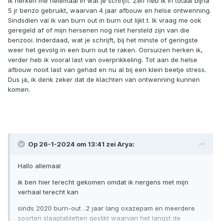
Ik herken me helemaal in wat je schrijft. Zelf heb ik in totaal bijna
5 jr benzo gebruikt, waarvan 4 jaar afbouw en helse ontwenning.
Sindsdien val ik van burn out in burn out lijkt t. Ik vraag me ook
geregeld af of mijn hersenen nog niet hersteld zijn van die
benzooi. Inderdaad, wat je schrijft, bij het minste of geringste
weer het gevolg in een burn out te raken. Oorsuizen herken ik,
verder heb ik vooral last van overprikkeling. Tot aan de helse
afbouw nooit last van gehad en nu al bij een klein beetje stress.
Dus ja, ik denk zeker dat de klachten van ontwenning kunnen
komen.
Op 26-1-2024 om 13:41 zei
Arya
:
Hallo allemaal
ik ben hier terecht gekomen omdat ik nergens met mijn
verhaal terecht kan
sinds 2020 burn-out ..2 jaar lang oxazepam en meerdere
soorten slaaptabletten geslikt waarvan het langst de