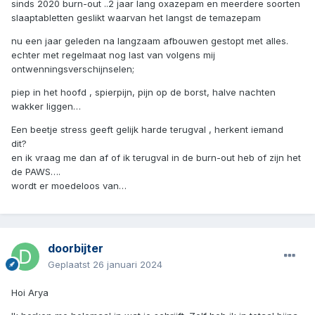
sinds 2020 burn-out ..2 jaar lang oxazepam en meerdere soorten
slaaptabletten geslikt waarvan het langst de temazepam
nu een jaar geleden na langzaam afbouwen gestopt met alles.
echter met regelmaat nog last van volgens mij
ontwenningsverschijnselen;
piep in het hoofd , spierpijn, pijn op de borst, halve nachten
wakker liggen…
Een beetje stress geeft gelijk harde terugval , herkent iemand
dit?
en ik vraag me dan af of ik terugval in de burn-out heb of zijn het
de PAWS….
wordt er moedeloos van…
doorbijter
Geplaatst
26 januari 2024
Hoi Arya