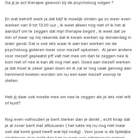
Ga jij je act therapie gewoon bij de psycholoog volgen ?
En wat betreft werk ja dat blijf ik moeilijk vinden ga zo weer even
werken van 9 tot 13.00 uur , ik weet alleen nog niet of ik het al
aandurf om te zeggen dat mijn therapie begint , ik weet dat ze
min of meer op mij rekende dat ik kwam werken op donderdag in
ieder geval. Dat is ook iets waar ik aan kan werken zei de
psycholoog gisteren meer voor mezelf opkomen . Al jaren andere
voor mezelf geplaatst pff valt niet mee om dan te zeggen nee ik
kom niet of nee ik kan dit nog niet aan. Goed aan mezelf werken
ja dat moet ik zeker gaan doen en ik zal er nog vaak genoeg aan
herinnerd moeten worden om nu een keer mezelf voorop te
stellen.
Heb jij daar ook moeite mee om nee te zeggen als je iets niet wilt
of kunt?
Nog even volhouden je bent sterker dan je denkt , echt knap dat
je al zover bent met afbouwen ( het lukte mij nu nog niet maar
ook dat komt goed heeft wat tijd nodig) . Voor jouw is de tijdelijke
eindstreep al in zicht dan kan je even een adempauze nemen