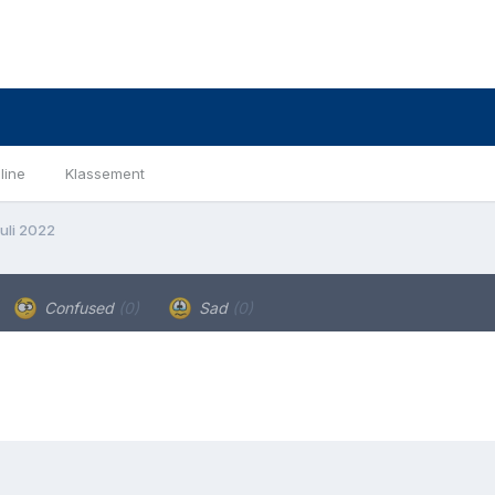
line
Klassement
uli 2022
Confused
(0)
Sad
(0)