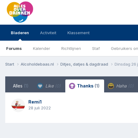
Bladeren
Activiteit
Klassement
Forums
Kalender
Richtlijnen
Staf
Gebruikers on
Start
Alcoholdebaas.nl
Ditjes, datjes & dagdraad
Dinsdag 26 j
Alles
(1)
Like
(0)
Thanks
(1)
Haha
(0)
Remi1
28 juli 2022