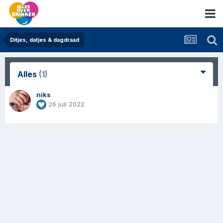
Ditjes, datjes & dagdraad
Alles
(1)
niks
26 juli 2022