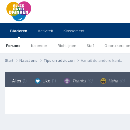
Bladeren
Activiteit
Klassement
Forums
Kalender
Richtlijnen
Staf
Gebruikers on
Start
Naast ons
Tips en adviezen
Vanuit de andere kant..
Alles
(1)
Like
(1)
Thanks
(0)
Haha
(0)