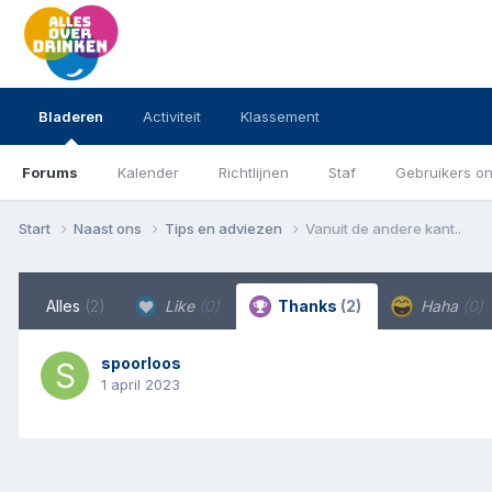
Bladeren
Activiteit
Klassement
Forums
Kalender
Richtlijnen
Staf
Gebruikers on
Start
Naast ons
Tips en adviezen
Vanuit de andere kant..
Alles
(2)
Like
(0)
Thanks
(2)
Haha
(0)
spoorloos
1 april 2023