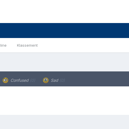
line
Klassement
Confused
(0)
Sad
(0)