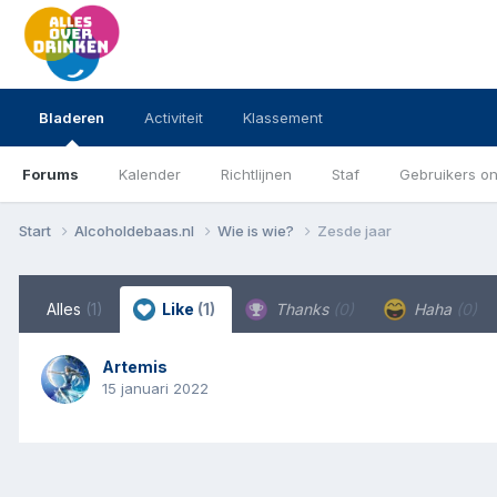
Bladeren
Activiteit
Klassement
Forums
Kalender
Richtlijnen
Staf
Gebruikers on
Start
Alcoholdebaas.nl
Wie is wie?
Zesde jaar
Alles
(1)
Like
(1)
Thanks
(0)
Haha
(0)
Artemis
15 januari 2022