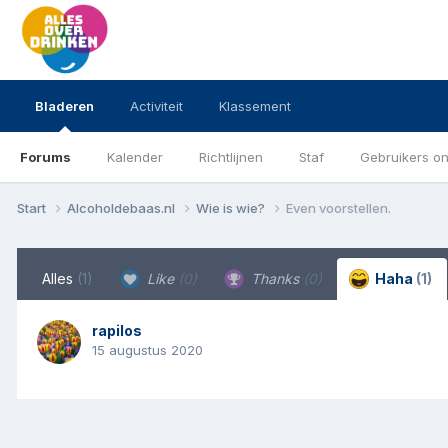
Bladeren
Activiteit
Klassement
Forums
Kalender
Richtlijnen
Staf
Gebruikers on
Start
Alcoholdebaas.nl
Wie is wie?
Even voorstellen.
Alles
(1)
Like
(0)
Thanks
(0)
Haha
(1)
rapilos
15 augustus 2020