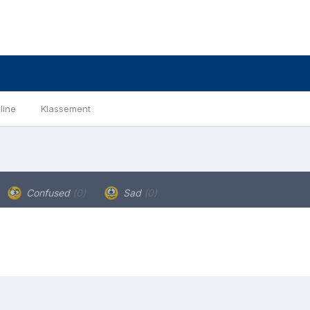
line
Klassement
Confused
(0)
Sad
(0)