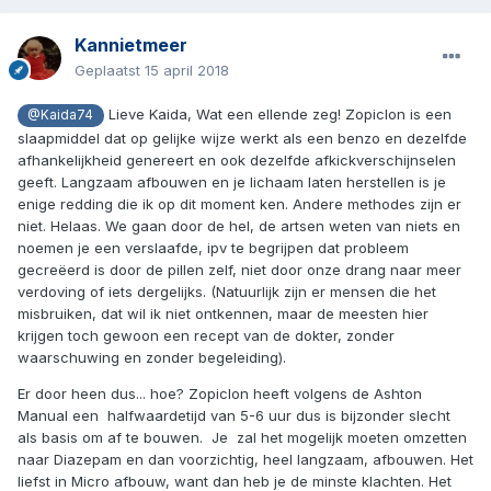
Kannietmeer
Geplaatst
15 april 2018
Lieve Kaida, Wat een ellende zeg! Zopiclon is een
@Kaida74
slaapmiddel dat op gelijke wijze werkt als een benzo en dezelfde
afhankelijkheid genereert en ook dezelfde afkickverschijnselen
geeft. Langzaam afbouwen en je lichaam laten herstellen is je
enige redding die ik op dit moment ken. Andere methodes zijn er
niet. Helaas. We gaan door de hel, de artsen weten van niets en
noemen je een verslaafde, ipv te begrijpen dat probleem
gecreëerd is door de pillen zelf, niet door onze drang naar meer
verdoving of iets dergelijks. (Natuurlijk zijn er mensen die het
misbruiken, dat wil ik niet ontkennen, maar de meesten hier
krijgen toch gewoon een recept van de dokter, zonder
waarschuwing en zonder begeleiding).
Er door heen dus... hoe? Zopiclon heeft volgens de Ashton
Manual een halfwaardetijd van 5-6 uur dus is bijzonder slecht
als basis om af te bouwen. Je zal het mogelijk moeten omzetten
naar Diazepam en dan voorzichtig, heel langzaam, afbouwen. Het
liefst in Micro afbouw, want dan heb je de minste klachten. Het