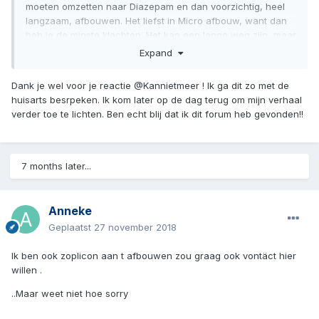
moeten omzetten naar Diazepam en dan voorzichtig, heel
langzaam, afbouwen. Het liefst in Micro afbouw, want dan
heb je de minste klachten. Het kan een lange weg zijn, maar
het is de moeite waard.
Expand
Als je steun van de leden van het forum kunt gebruiken,
Dank je wel voor je reactie @Kannietmeer ! Ik ga dit zo met de
dan kan je meedoen in onze gesprekken van iedere dag, in
huisarts besrpeken. Ik kom later op de dag terug om mijn verhaal
de Huiskamer van de dag, onder Ditjes en datjes en
verder toe te lichten. Ben echt blij dat ik dit forum heb gevonden!!
Dagraad.
Heel veel sterkte en vraag zo veel je wilt. We zijn er om je te
helpen, want wij weten als geen ander waar je doorheen
7 months later...
gaat. De benzohel is met niets te vergelijken
Anneke
Geplaatst
27 november 2018
Ik ben ook zoplicon aan t afbouwen zou graag ook vontäct hier
willen .
..Maar weet niet hoe sorry