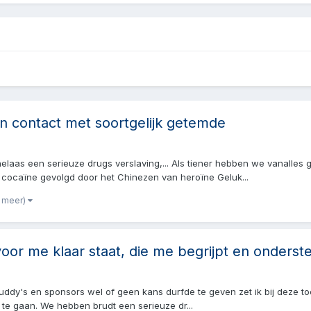
n contact met soortgelijk getemde
t helaas een serieuze drugs verslaving,... Als tiener hebben we vanalle
 cocaïne gevolgd door het Chinezen van heroïne Geluk...
6 meer)
oor me klaar staat, die me begrijpt en onderst
gs buddy's en sponsors wel of geen kans durfde te geven zet ik bij deze 
te gaan. We hebben brudt een serieuze dr...