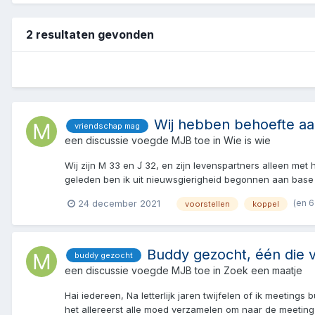
2 resultaten gevonden
Wij hebben behoefte aa
vriendschap mag
een discussie voegde
MJB
toe in
Wie is wie
Wij zijn M 33 en J́ 32, en zijn levenspartners alleen me
geleden ben ik uit nieuwsgierigheid begonnen aan base
(en 
24 december 2021
voorstellen
koppel
Buddy gezocht, één die v
buddy gezocht
een discussie voegde
MJB
toe in
Zoek een maatje
Hai iedereen, Na letterlijk jaren twijfelen of ik meetin
het allereerst alle moed verzamelen om naar de meeting 