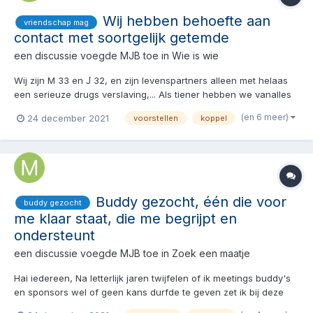
Wij hebben behoefte aan
vriendschap mag
contact met soortgelijk getemde
een discussie voegde
MJB
toe in
Wie is wie
Wij zijn M 33 en J́ 32, en zijn levenspartners alleen met helaas
een serieuze drugs verslaving,... Als tiener hebben we vanalles
geprobeerd wat er maar verkrijgbaar wasa Maar acht jaar
(en 6 meer)
24 december 2021
voorstellen
koppel
geleden ben ik uit nieuwsgierigheid begonnen aan base
cocaïne gevolgd door het Chinezen van heroïne Geluk...
Buddy gezocht, één die voor
buddy gezocht
me klaar staat, die me begrijpt en
ondersteunt
een discussie voegde
MJB
toe in
Zoek een maatje
Hai iedereen, Na letterlijk jaren twijfelen of ik meetings buddy's
en sponsors wel of geen kans durfde te geven zet ik bij deze
toch de stap, AS donderdag en ik 32 en mijn 33-jarige partner