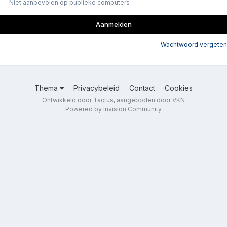
Niet aanbevolen op publieke computers
Aanmelden
Wachtwoord vergeten
Thema
Privacybeleid
Contact
Cookies
Ontwikkeld door Tactus, aangeboden door VKN
Powered by Invision Community